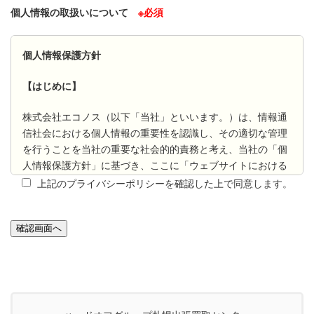
個人情報の取扱いについて
※必須
個人情報保護方針
【はじめに】
株式会社エコノス（以下「当社」といいます。）は、情報通
信社会における個人情報の重要性を認識し、その適切な管理
を行うことを当社の重要な社会的的責務と考え、当社の「個
人情報保護方針」に基づき、ここに「ウェブサイトにおける
個人情報保護方針」を定め、お客様が安心してご利用になれ
上記のプライバシーポリシーを確認した上で同意します。
るウェブサイトの運営/管理を行います。本プライバシーポリ
シーは、当社が運営/管理するウェブサイトを通じてお客様の
個人情報をご提供いただく場合に適用されます。
確認画面へ
個人情報の取り扱いについて
【個人情報とは】