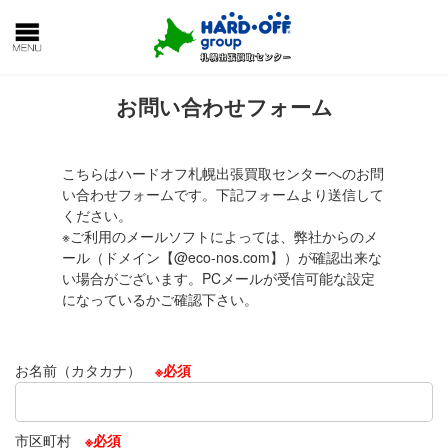
コ
ナ
フロントページ
お問い合わせフォーム
ン
ビ
テ
ゲ
ン
ー
ツ
シ
お問い合わせフォーム
へ
ョ
ス
ン
キ
に
こちらはハードオフ札幌出張買取センターへのお問
ッ
移
い合わせフォームです。下記フォームより送信して
プ
動
ください。
※ご利用のメールソフトによっては、弊社からのメ
ール（ドメイン【@eco-nos.com】）が確認出来な
い場合がございます。PCメールが受信可能な設定
になっているかご確認下さい。
お名前（カタカナ）
※必須
市区町村
※必須