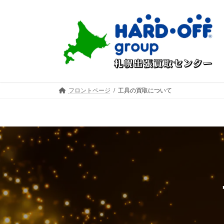
コ
ナ
ン
ビ
テ
ゲ
ン
ー
ツ
シ
へ
ョ
ス
ン
キ
に
フロントページ
工具の買取について
ッ
移
プ
動