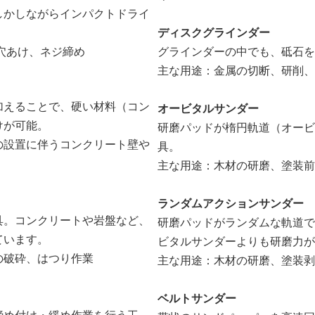
しかしながらインパクトドライ
ディスクグラインダー
穴あけ、ネジ締め
グラインダーの中でも、砥石を
主な用途：金属の切断、研削、
加えることで、硬い材料（コン
オービタルサンダー
けが可能。
研磨パッドが楕円軌道（オービ
の設置に伴うコンクリート壁や
具。
主な用途：木材の研磨、塗装前
ランダムアクションサンダー
具。コンクリートや岩盤など、
研磨パッドがランダムな軌道で
ています。
ビタルサンダーよりも研磨力が
の破砕、はつり作業
主な用途：木材の研磨、塗装剥
ベルトサンダー
締め付け・緩め作業を行う工