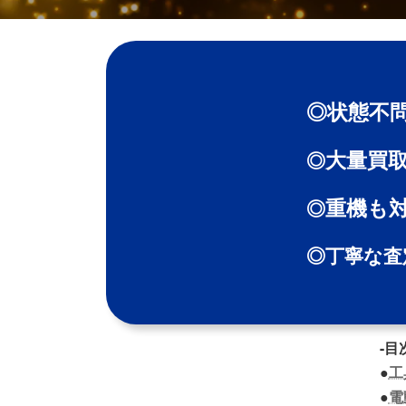
◎状態不
大量買
◎
重機も
◎
◎丁寧な査
-目
●
工
●
電