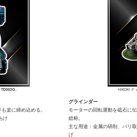
「
TD002G
」
HiKOKI
グラインダー
ジも楽に締め込める。
モーターの回転運動を砥石に伝
あけ
総称。
主な用途：金属の研削、バリ取
げ