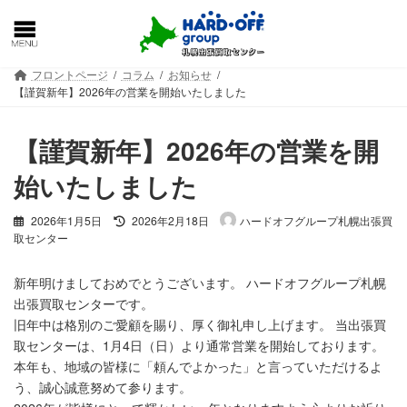
コ
ナ
ン
ビ
テ
ゲ
ン
ー
フロントページ
コラム
お知らせ
ツ
シ
【謹賀新年】2026年の営業を開始いたしました
へ
ョ
ス
ン
【謹賀新年】2026年の営業を開
キ
に
ッ
移
始いたしました
プ
動
最
2026年1月5日
2026年2月18日
ハードオフグループ札幌出張買
終
取センター
更
新
新年明けましておめでとうございます。 ハードオフグループ札幌
日
出張買取センターです。
時
:
旧年中は格別のご愛顧を賜り、厚く御礼申し上げます。 当出張買
取センターは、1月4日（日）より通常営業を開始しております。
本年も、地域の皆様に「頼んでよかった」と言っていただけるよ
う、誠心誠意努めて参ります。