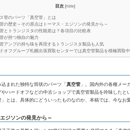
目次
[
hide
]
ス管のパーツ「真空管」とは
管の歴史～その原点はトーマス・エジソンの発見から～
管とトランジスタの性能差は？各項目の比較表
管が持つ独自の魅力
管アンプの持ち味を再現するトランジスタ製品も人気
ドオフグループ札幌出張買取センターでは真空管製品を積極買取中
み込まれた独特な筒状のパーツ「
真空管
」。国内外の各種メー
グやハードオフなどの中古ショップで真空管製品を吟味したと
管」とは、具体的にどういったものなのか、本稿では、今なお
エジソンの発見から～