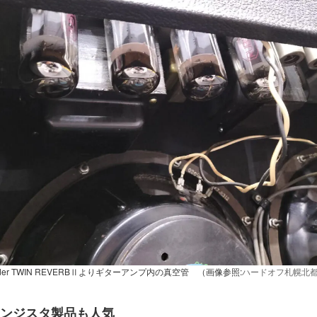
nder TWIN REVERBⅡよりギターアンプ内の真空管 （画像参照:
ハードオフ札幌北
ンジスタ製品も人気