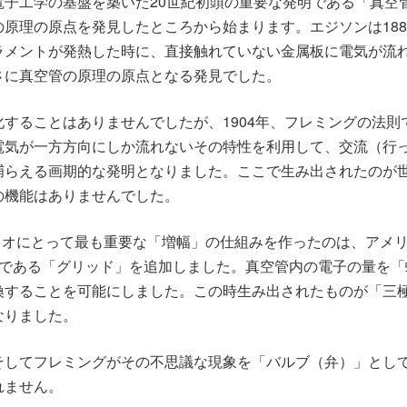
電子工学の基盤を築いた20世紀初頭の重要な発明である「真空
原理の原点を発見したところから始まります。エジソンは18
ラメントが発熱した時に、直接触れていない金属板に電気が流
さに真空管の原理の原点となる発見でした。
することはありませんでしたが、1904年、フレミングの法
電気が一方方向にしか流れないその特性を利用して、交流（行
捕らえる画期的な発明となりました。ここで生み出されたのが
の機能はありませんでした。
オーディオにとって最も重要な「増幅」の仕組みを作ったのは、ア
極である「グリッド」を追加しました。真空管内の電子の量を
換することを可能にしました。この時生み出されたものが「三
なりました。
そしてフレミングがその不思議な現象を「バルブ（弁）」とし
れません。