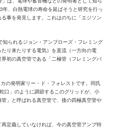
管」は、電球や蓄音機などの発明者として知ら
83年、白熱電球の寿命を延ばそうと研究を行っ
れる事を発見します。これはのちに「エジソン
則で知られるジョン・アンブローズ・フレミング
ったり来たりする電気）を直流（一方向の電
世界初の真空管である「二極管（フレミングバ
メリカの発明家リー・ド・フォレストです。同氏
「蛇口」のように調節するこのグリッドが、小
極管」と呼ばれる真空管で、後の四極真空管や
て再定義していなければ、今の真空管アンプ特