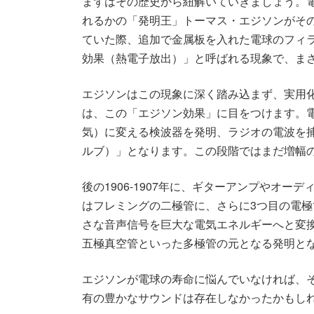
まずはその歴史から紐解いていきましょう。
れるかの「発明王」トーマス・エジソンがその
ていた際、追加で金属板を入れた電球のフィ
効果（熱電子放出）」と呼ばれる現象で、ま
エジソンはこの現象に深く踏み込まず、実用化
は、この「エジソン効果」に目をつけます。
気）に変える検波器を発明、ラジオの電波を
ルブ）」となります。この段階ではまだ増幅
後の1906-1907年に、ギターアンプや
はフレミングの二極管に、さらに3つ目の電
さな音声信号を巨大な電気エネルギーへと変
五極真空管といった多極管の元となる発明と
エジソンが電球の寿命に悩んでいなければ、
有の豊かなサウンドは存在しなかったかもし