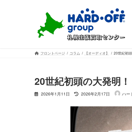
コ
ナ
ン
ビ
テ
ゲ
ン
ー
ツ
シ
へ
ョ
ス
ン
キ
に
フロントページ
コラム
【オーディオ】
20世紀初
ッ
移
プ
動
20世紀初頭の大発明
最
2026年1月11日
2026年2月17日
ハー
終
更
新
日
時
: