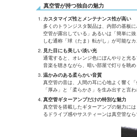
真空管が持つ独自の魅力
カスタマイズ性とメンテナンス性が高い
多くのトランジスタ製品は、内部の基板に
空管が露出している」あるいは「簡単に抜
しむ通称「球（たま）転がし」が可能なカ
見た目にも美しい
淡い光
通電すると、オレンジ色にぼんやりと光る
音楽を聴きながら、暗い部屋で灯りを眺め
温かみのある柔らかい音質
真空管の音は、人間の耳に心地よく響く「
「厚み」と「柔らかさ」を生み出すと言わ
真空管ギターアンプだけの特別な魅力
真空管を搭載したギターアンプの魅力には
るドライブ感やサスティーンは真空管なら