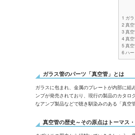
1
ガラ
2
真空
3
真空
4
真空
5
真空
6
ハー
ガラス管のパーツ「真空管」とは
ガラスに包まれ、金属のプレートが内部に組
ンプが発売されており、現行の製品のカタロ
なアンプ製品などで聴き馴染みのある「真空
真空管の歴史～その原点はトーマス・