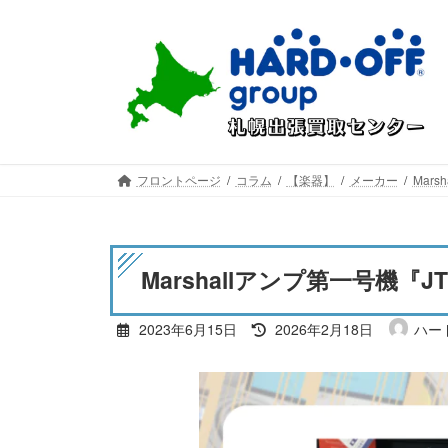
コ
ナ
ン
ビ
テ
ゲ
ン
ー
ツ
シ
へ
ョ
ス
ン
キ
に
フロントページ
コラム
【楽器】
メーカー
Marsh
ッ
移
プ
動
Marshallアンプ第一号機『
最
2023年6月15日
2026年2月18日
ハー
終
更
新
日
時