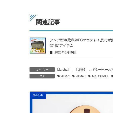
関連記事
アンプ型冷蔵庫やPCマウスも！思わず
器“風”アイテム
2025年6月19日
Marshall
、
【楽器】
、
ギター/ベース
カテゴリー
JTM-1
JTM45
MARSHALL
タグ
前の記事