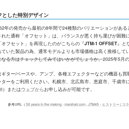
フとした特別デザイン
962年の発売から最初の8年間で24種類のバリエーションがあ
された通称「オフセット」は、バランスが悪く持ち運びが困難
「オフセット」を再現したのがこちらの『
JTM-1 OFFSET
』と
れていた製品の為、通常モデルよりも市場価格は高く推移して
になる方はチェックしてみてはいかがでしょうか。
2025年5
はギター/ベースや、アンプ、各種エフェクターなどの機器も買
ンターをご利用ください。札幌市、北広島市、恵庭市、千歳市
68
）または
ウェブから
お申し込みが可能です。
参考URL（
50 years in the making - marshall.com
,
JTM45・ヒストリー | コラム 