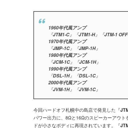
1960年代風アンプ
『
JTM1-C
』『
JTM1-H
』『
JTM-1 OF
1970年代風アンプ
『
JMP-1C
』『
JMP-1H
』
1980年代風アンプ
『
JCM-1C
』『
JCM-1H
』
1990年代風アンプ
『
DSL-1H
』『
DSL-1C
』
2000年代風アンプ
『
JVM-1H
』『
JVM-1C
』
今回ハードオフ札幌中の島店で発見した『
JT
パワー出力に、8Ωと16Ωのスピーカーアウ
ドが小さなボディに再現されています。『
JT