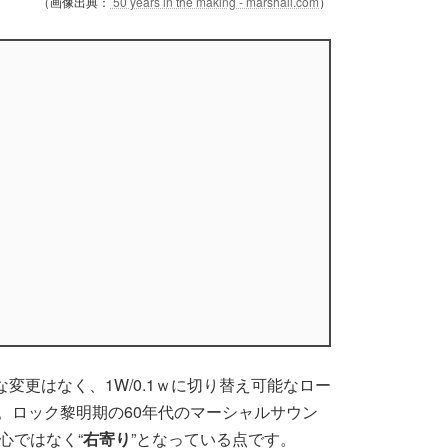
（画像出典：
50 years in the making - marshall.com
）
変更はなく、1W/0.1ｗに切り替え可能なロー
。ロック黎明期の60年代のマーシャルサウン
心ではなく“
右寄り
”となっている点です。