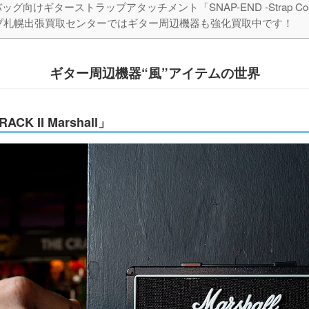
向けギターストラップアタッチメント「SNAP-END -Strap Convers
プ札幌出張買取センターではギター周辺機器も強化買取中です！
ギター周辺機器“風”アイテムの世界
 II Marshall」