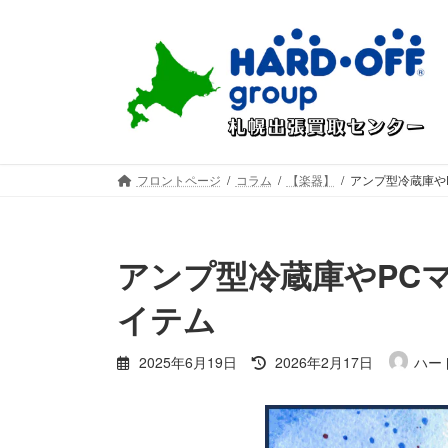
コ
ナ
ン
ビ
テ
ゲ
ン
ー
ツ
シ
へ
ョ
ス
ン
キ
に
フロントページ
コラム
【楽器】
アンプ型冷蔵庫や
ッ
移
プ
動
アンプ型冷蔵庫やPC
イテム
最
2025年6月19日
2026年2月17日
ハー
終
更
新
日