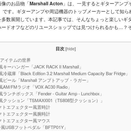
画像のお品物「
Marshall Acton
」は、一見するとギターアンプ
カー」です。ギターアンプや周辺機器のトップメーカーとして知られ
を多数展開しています。本記事では、そんなちょっと楽しいギ
ハードオフなどのリユースショップでは見つけられるかも…？
目次
[
hide
]
”アイテムの世界
ハンガー「JACK RACK II Marshall」
Black Edition 3.2 Marshall Medium Capacity Bar Fridge」
ビール「Marshall アンプトアップ・ラガー」
M/FMラジオ「VOX AC30 Radio」
ボックス「Fender - Guitar Amp - Lunchbox」
クッション「TSMAXI001（TS808型クッション）」
パクトエフェクター風置時計
パクトエフェクター風腕時計
パクトエフェクター風マウス
USBフットペダル「BFTP01Y」