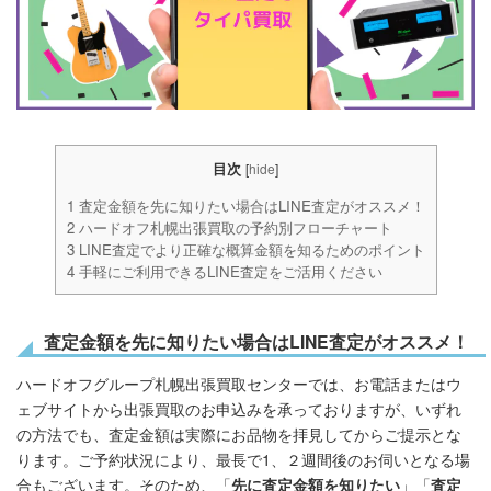
目次
[
hide
]
1
査定金額を先に知りたい場合はLINE査定がオススメ！
2
ハードオフ札幌出張買取の予約別フローチャート
3
LINE査定でより正確な概算金額を知るためのポイント
4
手軽にご利用できるLINE査定をご活用ください
査定金額を先に知りたい場合はLINE査定がオススメ！
ハードオフグループ札幌出張買取センターでは、お電話またはウ
ェブサイトから出張買取のお申込みを承っておりますが、いずれ
の方法でも、査定金額は実際にお品物を拝見してからご提示とな
ります。ご予約状況により、最長で1、２週間後のお伺いとなる場
合もございます。そのため、「
先に査定金額を知りたい
」「
査定