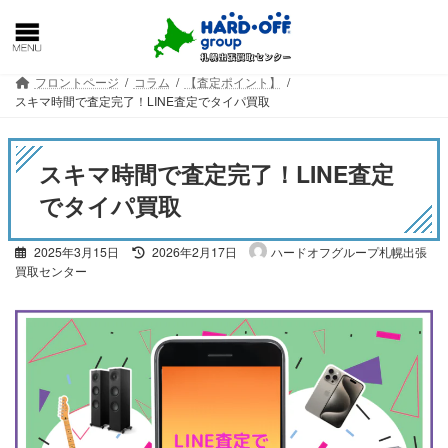
コ
ナ
ン
ビ
テ
ゲ
ン
ー
フロントページ
コラム
【査定ポイント】
ツ
シ
スキマ時間で査定完了！LINE査定でタイパ買取
へ
ョ
ス
ン
キ
に
スキマ時間で査定完了！LINE査定
ッ
移
プ
動
でタイパ買取
最
2025年3月15日
2026年2月17日
ハードオフグループ札幌出張
終
買取センター
更
新
日
時
: