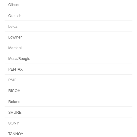
Gibson
Gretsch
Leica
Lowther
Marshall
Mesa/Boogie
PENTAX
PMC
RICOH
Roland
SHURE
SONY
TANNOY