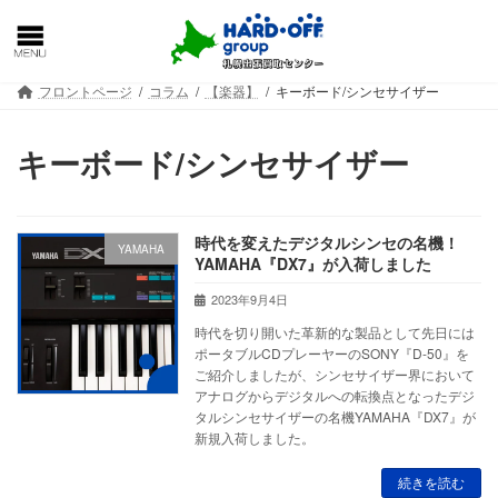
コ
ナ
ン
ビ
テ
ゲ
ン
ー
フロントページ
コラム
【楽器】
キーボード/シンセサイザー
ツ
シ
へ
ョ
ス
ン
キーボード/シンセサイザー
キ
に
ッ
移
プ
動
時代を変えたデジタルシンセの名機！
YAMAHA
YAMAHA『DX7』が入荷しました
2023年9月4日
時代を切り開いた革新的な製品として先日には
ポータブルCDプレーヤーのSONY『D-50』を
ご紹介しましたが、シンセサイザー界において
アナログからデジタルへの転換点となったデジ
タルシンセサイザーの名機YAMAHA『DX7』が
新規入荷しました。
続きを読む