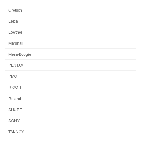
Gretsch
Leica
Lowther
Marshall
Mesa/Boogie
PENTAX
PMC
RICOH
Roland
SHURE
SONY
TANNOY