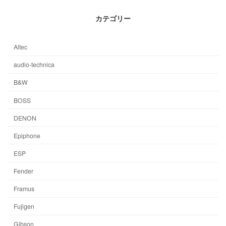
カテゴリー
Altec
audio-technica
B&W
BOSS
DENON
Epiphone
ESP
Fender
Framus
Fujigen
Gibson