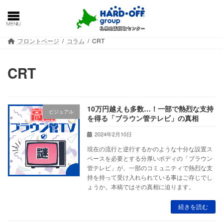
コ
ナ
ン
ビ
テ
ゲ
ン
ー
フロントページ
コラム
CRT
ツ
シ
へ
ョ
ス
ン
CRT
キ
に
ッ
移
プ
動
10万円越えも多数…！一部で熱烈な支持
ビジュアル
を得る「ブラウン管テレビ」の真相
2024年2月10日
現在の流行と逆行するかのような十分な設置ス
ペースを必要とする分厚いボディの「ブラウン
管テレビ」が、一部のコミュニティで熱烈な支
持を持って受け入れられている事はご存じでし
ょうか。本稿ではその真相に迫ります。
続きを読む