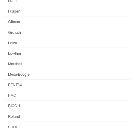
Framus
Fujigen
Gibson
Gretsch
Leica
Lowther
Marshall
Mesa/Boogie
PENTAX
PMC
RICOH
Roland
SHURE