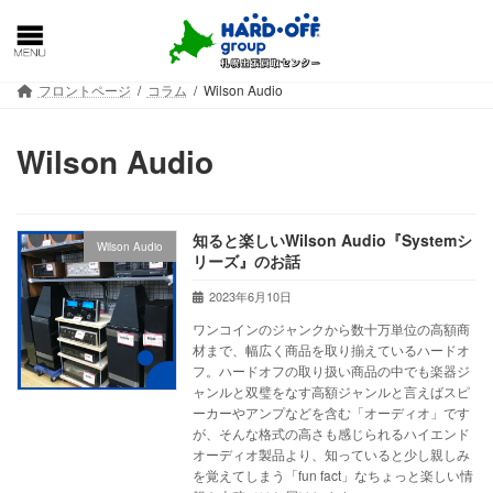
コ
ナ
ン
ビ
テ
ゲ
ン
ー
フロントページ
コラム
Wilson Audio
ツ
シ
へ
ョ
ス
ン
Wilson Audio
キ
に
ッ
移
プ
動
知ると楽しいWilson Audio『Systemシ
Wilson Audio
リーズ』のお話
2023年6月10日
ワンコインのジャンクから数十万単位の高額商
材まで、幅広く商品を取り揃えているハードオ
フ。ハードオフの取り扱い商品の中でも楽器ジ
ャンルと双璧をなす高額ジャンルと言えばスピ
ーカーやアンプなどを含む「オーディオ」です
が、そんな格式の高さも感じられるハイエンド
オーディオ製品より、知っていると少し親しみ
を覚えてしまう「fun fact」なちょっと楽しい情