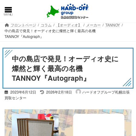
コ
ナ
ン
ビ
テ
ゲ
ン
ー
フロントページ
コラム
【オーディオ】
メーカー
TANNOY
ツ
シ
中の島店で発見！オーディオ史に燦然と輝く最高の名機
へ
ョ
TANNOY『Autograph』
ス
ン
キ
に
ッ
移
中の島店で発見！オーディオ史に
プ
動
燦然と輝く最高の名機
TANNOY『Autograph』
最
2023年6月12日
2026年2月18日
ハードオフグループ札幌出張
終
買取センター
更
新
日
時
: