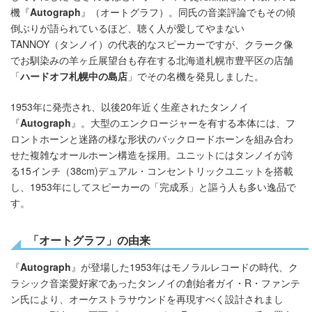
機『
Autograph
』（オートグラフ）。同氏の音楽評論でもその傾
倒ぶりが語られているほど、聴く人が愛してやまない
TANNOY（タンノイ）の代表的なスピーカーですが、クラーク像
でお馴染みの羊ヶ丘展望台も存在する北海道札幌市豊平区の店舗
「
ハードオフ札幌中の島店
」でその名機を発見しました。
1953年に発売され、以後20年近く生産されたタンノイ
『
Autograph
』。大型のエンクロージャーを有する本体には、フ
ロントホーンと迷路の様な形状のバックロードホーンを組み合わ
せた複雑なオールホーン構造を採用。ユニットにはタンノイが誇
る15インチ（38cm)デュアル・コンセントリックユニットを搭載
し、1953年にしてスピーカーの「完成系」と謳う人も多い逸品で
す。
「オートグラフ」の由来
『
Autograph
』が登場した1953年はモノラルレコードの時代、ク
ラシック音楽愛好家であったタンノイの創始者ガイ・R・ファンテ
ン氏により、オーケストラサウンドを再現すべく設計されまし