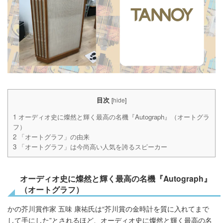
目次
[
hide
]
1
オーディオ史に燦然と輝く最高の名機『Autograph』（オートグラ
フ）
2
「オートグラフ」の由来
3
「オートグラフ」は今尚高い人気を誇るスピーカー
オーディオ史に燦然と輝く最高の名機『
Autograph
』
（オートグラフ）
かの芥川賞作家 五味 康祐氏は“芥川賞の金時計を質に入れてまで
して手にした”とされるほど、オーディオ史に燦然と輝く最高の名