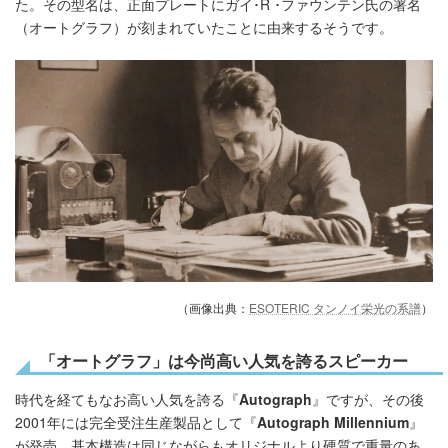
た。その型名は、正面プレートにガイ･R ･ファウンテン氏の署名
（オートグラフ）が刻まれていたことに由来するそうです。
（画像出典：
ESOTERIC タンノイ栄光の系譜
）
「オートグラフ」は今尚高い人気を誇るスピーカー
時代を経てもなお高い人気を誇る『
Autograph
』ですが、その後
2001年には完全受注生産製品として『
Autograph
Millennium
』
が発売、基本構造は同じながらもオリジナルより硬質で重量のあ