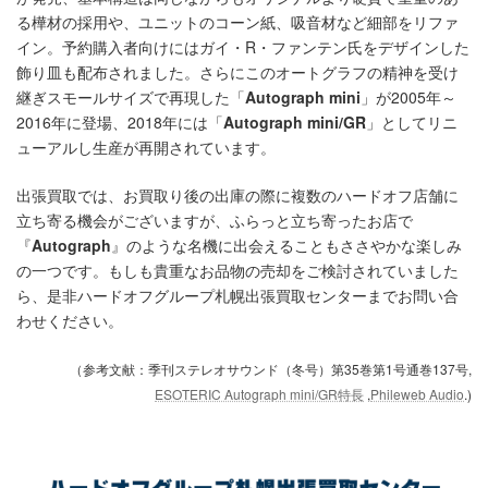
る樺材の採用や、ユニットのコーン紙、吸音材など細部をリファ
イン。予約購入者向けにはガイ・R・ファンテン氏をデザインした
飾り皿も配布されました。さらにこのオートグラフの精神を受け
継ぎスモールサイズで再現した「
Autograph mini
」が2005年～
2016年に登場、2018年には「
Autograph mini/GR
」としてリニ
ューアルし生産が再開されています。
出張買取では、お買取り後の出庫の際に複数のハードオフ店舗に
立ち寄る機会がございますが、ふらっと立ち寄ったお店で
『
Autograph
』のような名機に出会えることもささやかな楽しみ
の一つです。もしも貴重なお品物の売却をご検討されていました
ら、是非ハードオフグループ札幌出張買取センターまでお問い合
わせください。
（参考文献：季刊ステレオサウンド（冬号）第35巻第1号通巻137号,
ESOTERIC Autograph mini/GR特長
,
Phileweb Audio
.)