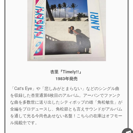
杏里『Timely!!』
1983年発売
「Cat's Eye」や「悲しみがとまらない」などのシングル曲
を収録した杏里通算6枚目のアルバム。アーバンでファンク
な曲を多数世に送り出したシティポップの雄「角松敏生」が
全編をプロデュースし、角松節とも言えサウンドがアルバム
を通して光る今尚色あせない名盤！こちらの在庫はオフモー
ル
掲載中
です。