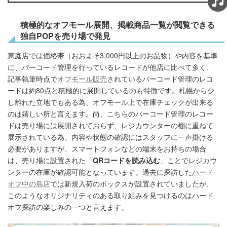
積極的なオフモール展開、掲載商品一覧が閲覧できる
独自POPを売り場で発見
恵庭店では価格帯（おおよそ3,000円以上のお品物）や内容を基準
に、バーコード管理を行っているレコードが他店に比べて多く、
記事執筆時点で
オフモール販売
されているバーコード管理のレコ
ードは約80点と積極的に展開しているのも特徴です。札幌から少
し離れた立地でもある為、オフモール上で在庫チェックが出来る
のは嬉しい所と言えます。尚、こちらのバーコード管理のレコー
ドは売り場には展開されておらず、レジカウンターの棚に重ねて
展示されている為、内容や状態の確認にはスタッフに一声掛ける
必要がありますが、スマートフォンなどの端末をお持ちの場合
は、売り場に設置された「
QRコードを読み込む
」ことでレジカウ
ンターの在庫が確認可能となっています。過去に探訪した
ハード
オフ中の島店
では新規入荷のボックスが設置されていましたが、
このようなオリジナリティのある取り組みを見つけるのはハード
オフ探訪の楽しみの一つと言えます。