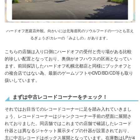
ハードオフ恵庭店外観。向かいには北海道民のソウルフードの一つとも言え
る
ぎょうざ
/
カレー
の
「みよしの」があります。
こちらの店舗は入り口側にハードオフの受付と売り場がある比較
的珍しい配置となっており、奥側がオフハウスの区画となってい
ます。前回探訪したハードオフ札幌北都店と同様にブックオフと
の複合店ではない為、最新のゲームソフトやDVD/BD/CD等も取り
扱いしています。
まずは中古レコードコーナーをチェック！
それではお目当てのレコードコーナーに足を踏み入れていきまし
ょう、レコードコーナーはジャンクコーナー手前の壁面に展開さ
れておりました。同店舗ではこれまでの店舗で確認したレコード
什器とは異なるジャケット展示タイプの什器が設置されており、
主に中古レコードはボックス展開となっています。在庫数はLPが4