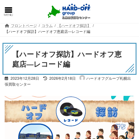
コ
ナ
ン
ビ
テ
ゲ
ン
ー
フロントページ
コラム
【ハードオフ探訪】
ツ
シ
【ハードオフ探訪】ハードオフ恵庭店―レコード編
へ
ョ
ス
ン
キ
に
【ハードオフ探訪】ハードオフ恵
ッ
移
プ
動
庭店―レコード編
最
2023年12月28日
2026年2月18日
ハードオフグループ札幌出
終
張買取センター
更
新
日
時
: