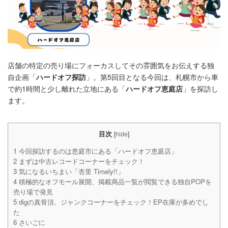
店舗の特定の売り場にフォーカスしてその雰囲気をお伝えする独
自企画「
ハードオフ探訪
」。第5回目となる今回は、札幌市から車
で約1時間と少し離れた立地にある「
ハードオフ恵庭店
」を探訪し
ます。
目次
[
hide
]
1
今回探訪するのは恵庭市にある「ハードオフ恵庭店」
2
まずは中古レコードコーナーをチェック！
3
気になるいちまい「杏里 Timely!!」
4
積極的なオフモール展開、掲載商品一覧が閲覧できる独自POPを
売り場で発見
5
digの真骨頂、ジャンクコーナーをチェック！EP在庫が多めでし
た
6
さいごに